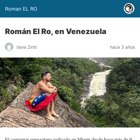
Roman EL RO
Román El Ro, en Venezuela
Vane Ziritt
hace 3 años
El cantautor venezolano radicado en Miami desde hace más de 9